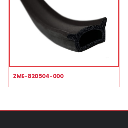
ZME-820504-000