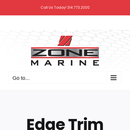
Skip
Call Us Today! 314.773.2000
to
content
Go to...
Edge Trim