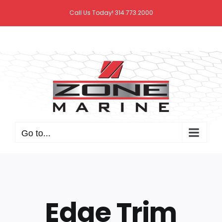
Skip
Call Us Today! 314.773.2000
to
content
Go to...
Edge Trim