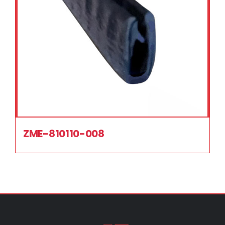
ZME-810110-008